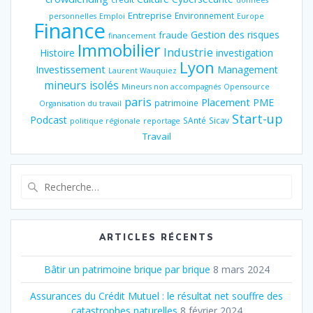
Entreprise
Environnement
personnelles
Emploi
Europe
Finance
Gestion des risques
fraude
financement
Immobilier
Industrie
Histoire
investigation
Lyon
Investissement
Management
Laurent Wauquiez
mineurs isolés
Mineurs non accompagnés
Opensource
paris
Placement
PME
patrimoine
Organisation du travail
Start-up
Podcast
SAnté
Sicav
politique régionale
reportage
Travail
Recherche
pour
:
ARTICLES RÉCENTS
Bâtir un patrimoine brique par brique
8 mars 2024
Assurances du Crédit Mutuel : le résultat net souffre des
catastrophes naturelles
8 février 2024