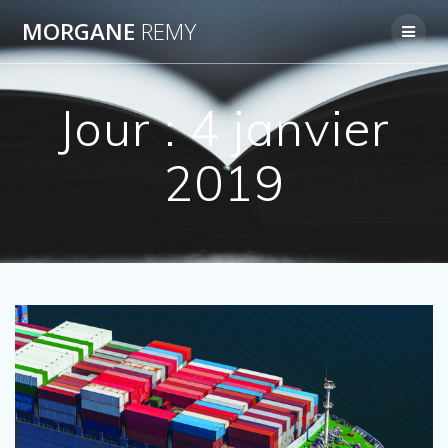
Passer
MORGANE
REMY
au
contenu
Jour :
4 janvier
2019