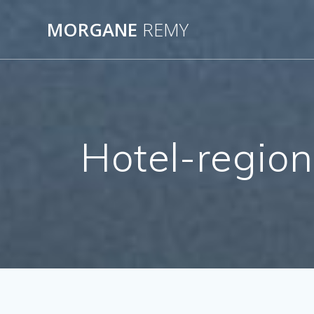
Passer
au
MORGANE
REMY
contenu
Hotel-regio