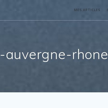
MES ARTICLES
n-auvergne-rhon