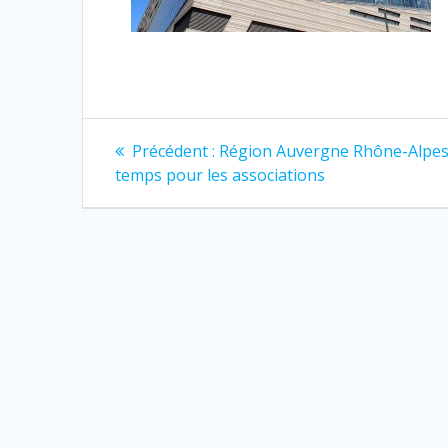
Navigation
Article
Précédent :
Région Auvergne Rhône-Alpes 
précédent
de
temps pour les associations
:
l’article