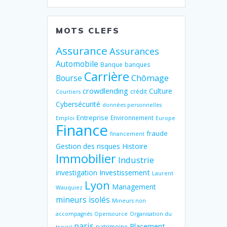
MOTS CLEFS
Assurance
Assurances
Automobile
Banque
banques
Carrière
Chômage
Bourse
crowdlending
Culture
crédit
Courtiers
Cybersécurité
données personnelles
Entreprise
Environnement
Emploi
Europe
Finance
fraude
financement
Gestion des risques
Histoire
Immobilier
Industrie
Investissement
investigation
Laurent
Lyon
Management
Wauquiez
mineurs isolés
Mineurs non
accompagnés
Opensource
Organisation du
paris
Placement
patrimoine