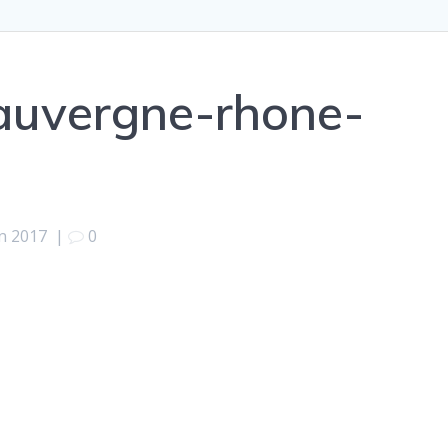
auvergne-rhone-
in 2017
|
0