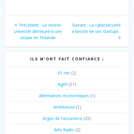
Navigation
Article
Article
Précédent :
Le revenu
Suivant :
La cybersécurité
de
précédent
suivant
universel demeurera une
a besoin de ses startups
:
:
utopie en Finlande
l’article
ILS M’ONT FAIT CONFIANCE :
01 net
(2)
Agefi
(51)
Alternatives économiques
(1)
Ambitieuse
(1)
Argus de l'assurance
(25)
Arte Radio
(2)