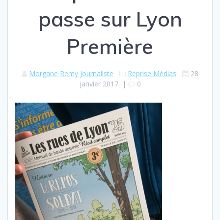
passe sur Lyon
Première
Morgane Remy Journaliste
Reprise Médias
28
janvier 2017
|
0