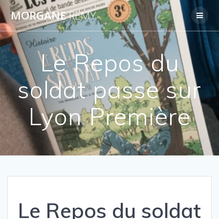
Passer
MORGANE
REMY
au
contenu
Le Repos du
soldat passe sur
Lyon Première
Le Repos du soldat