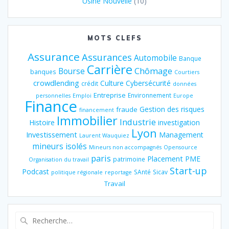
Usine Nouvelle
(10)
MOTS CLEFS
Assurance
Assurances
Automobile
Banque
Carrière
Chômage
Bourse
banques
Courtiers
crowdlending
Culture
Cybersécurité
crédit
données
Entreprise
Environnement
personnelles
Emploi
Europe
Finance
Gestion des risques
fraude
financement
Immobilier
Industrie
Histoire
investigation
Lyon
Investissement
Management
Laurent Wauquiez
mineurs isolés
Mineurs non accompagnés
Opensource
paris
Placement
PME
patrimoine
Organisation du travail
Start-up
Podcast
SAnté
Sicav
politique régionale
reportage
Travail
Recherche
pour