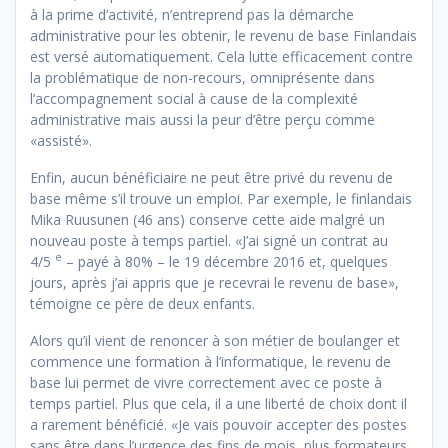
à la prime d’activité, n’entreprend pas la démarche
administrative pour les obtenir, le revenu de base Finlandais
est versé automatiquement. Cela lutte efficacement contre
la problématique de non-recours, omniprésente dans
l’accompagnement social à cause de la complexité
administrative mais aussi la peur d’être perçu comme
«assisté».
Enfin, aucun bénéficiaire ne peut être privé du revenu de
base même s’il trouve un emploi. Par exemple, le finlandais
Mika Ruusunen (46 ans) conserve cette aide malgré un
nouveau poste à temps partiel. «J’ai signé un contrat au
e
4/5
– payé à 80% – le 19 décembre 2016 et, quelques
jours, après j’ai appris que je recevrai le revenu de base»,
témoigne ce père de deux enfants.
Alors qu’il vient de renoncer à son métier de boulanger et
commence une formation à l’informatique, le revenu de
base lui permet de vivre correctement avec ce poste à
temps partiel. Plus que cela, il a une liberté de choix dont il
a rarement bénéficié. «Je vais pouvoir accepter des postes
sans être dans l’urgence des fins de mois, plus formateurs