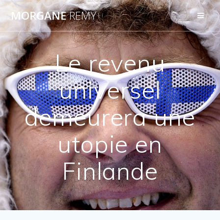
Passer
MORGANE
REMY
au
contenu
Le revenu
universel
demeurera une
utopie en
Finlande