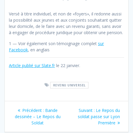
Versé à titre individuel, et non de «foyers», il redonne aussi
la possibilité aux jeunes et aux conjoints souhaitant quitter
leur domicile, de le faire avec un revenu garanti, sans avoir
à engager de procédure juridique pour obtenir une pension.
1 — Voir également son témoignage complet
sur
Facebook
, en anglais
Article publié sur Slate.fr
le 22 janvier.
REVENU UNIVERSEL
Navigation
Article
Article
Précédent :
Bande
Suivant :
Le Repos du
de
précédent
suivant
dessinée – Le Repos du
soldat passe sur Lyon
:
:
Soldat
Première
l’article