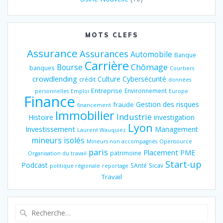
MOTS CLEFS
Assurance
Assurances
Automobile
Banque
Carrière
Chômage
Bourse
banques
Courtiers
crowdlending
Culture
Cybersécurité
crédit
données
Entreprise
Environnement
personnelles
Emploi
Europe
Finance
Gestion des risques
fraude
financement
Immobilier
Industrie
Histoire
investigation
Lyon
Investissement
Management
Laurent Wauquiez
mineurs isolés
Mineurs non accompagnés
Opensource
paris
Placement
PME
patrimoine
Organisation du travail
Start-up
Podcast
SAnté
Sicav
politique régionale
reportage
Travail
Recherche
pour