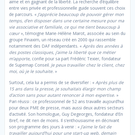
aime et en gagnant de la liberté. La recherche d’équilibre
entre vies privée et professionnelle guide souvent ces choix
de parcours. «
J’apprécie beaucoup de pouvoir gérer mon
temps, d’en disposer dans une certaine mesure pour ma
vie associative et familiale, ce qui me tient beaucoup à
cœur
», témoigne Marie-Hélène Marot, associée au sein du
groupe Finaxim, un réseau créé en 2000 qui rassemble
notamment des DAF indépendants. «
Après des années à
des postes classiques, j’aime la liberté que ce métier
m’apporte
, confie pour sa part Frédéric Texier, fondateur
de Supernap Conseil.
Je peux travailler chez le client, chez
moi, où je le souhaite.
»
Surtout, cela lui a permis de se diversifier : «
Après plus de
15 ans dans la presse, je souhaitais élargir mon champ
d’action sans pour autant renoncer à mon expertise.
»
Pari réussi : ce professionnel de 52 ans travaille aujourd’hui
pour deux PME de presse, mais aussi deux autres secteurs
d’activité. Son homologue, Guy Degeorges, fondateur d’En
Bref, ne dit rien de moins. Il s’enthousiasme en décrivant
son programme des jours à venir : «
J’aime le fait de
travailler aujourd’hui pour une start-up web, demain