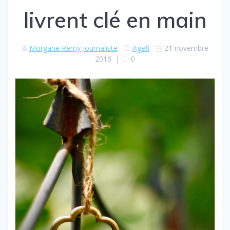
livrent clé en main
Morgane Remy Journaliste
Agefi
21 novembre
2016
|
0