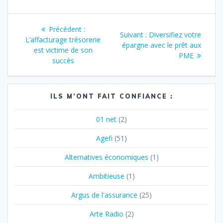
Navigation
Article
Précédent :
Article
Suivant :
Diversifiez votre
de
précédent
L’affacturage trésorerie
suivant
épargne avec le prêt aux
:
est victime de son
:
PME
l’article
succès
ILS M’ONT FAIT CONFIANCE :
01 net
(2)
Agefi
(51)
Alternatives économiques
(1)
Ambitieuse
(1)
Argus de l'assurance
(25)
Arte Radio
(2)