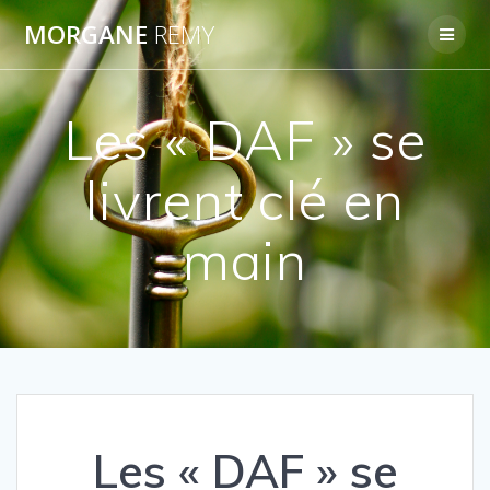
Passer
MORGANE
REMY
au
contenu
Les « DAF » se
livrent clé en
main
Les « DAF » se