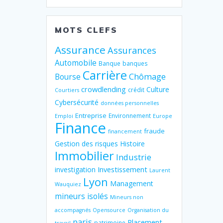
MOTS CLEFS
Assurance
Assurances
Automobile
Banque
banques
Carrière
Chômage
Bourse
crowdlending
Culture
crédit
Courtiers
Cybersécurité
données personnelles
Entreprise
Environnement
Emploi
Europe
Finance
fraude
financement
Gestion des risques
Histoire
Immobilier
Industrie
Investissement
investigation
Laurent
Lyon
Management
Wauquiez
mineurs isolés
Mineurs non
accompagnés
Opensource
Organisation du
paris
Placement
patrimoine