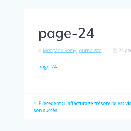
page-24
Morgane Remy Journaliste
22 dé
page-24
Navigation
Article
Précédent :
L’affacturage trésorerie est vi
précédent
de
son succès
:
l’article