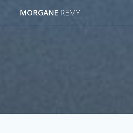
Passer
au
MORGANE
REMY
contenu