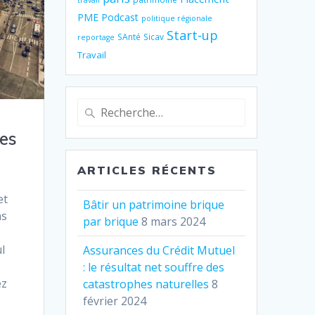
travail
PME
Podcast
politique régionale
Start-up
SAnté
Sicav
reportage
Travail
Recherche
pour
tes
:
ARTICLES RÉCENTS
et
Bâtir un patrimoine brique
ns
par brique
8 mars 2024
l
Assurances du Crédit Mutuel
: le résultat net souffre des
ez
catastrophes naturelles
8
février 2024