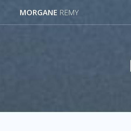
Passer
au
MORGANE
REMY
contenu