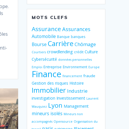
rope.
ls
MOTS CLEFS
Assurance
Assurances
ôles
Automobile
Banque
banques
Carrière
Chômage
Bourse
nti-
crowdlending
Culture
crédit
Courtiers
Cybersécurité
données personnelles
Entreprise
Environnement
Emploi
Europe
Finance
fraude
financement
Gestion des risques
Histoire
Immobilier
Industrie
Investissement
investigation
Laurent
Lyon
Management
Wauquiez
mineurs isolés
Mineurs non
accompagnés
Opensource
Organisation du
paris
Placement
patrimoine