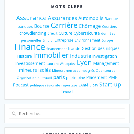
MOTS CLEFS
Assurance
Assurances
Automobile
Banque
Carrière
Chômage
Bourse
banques
Courtiers
crowdlending
Culture
Cybersécurité
crédit
données
Entreprise
Environnement
personnelles
Emploi
Europe
Finance
Gestion des risques
fraude
financement
Immobilier
Industrie
Histoire
investigation
Lyon
Investissement
Management
Laurent Wauquiez
mineurs isolés
Mineurs non accompagnés
Opensource
paris
Placement
PME
patrimoine
Organisation du travail
Start-up
Podcast
SAnté
Sicav
politique régionale
reportage
Travail
Recherche
pour
: