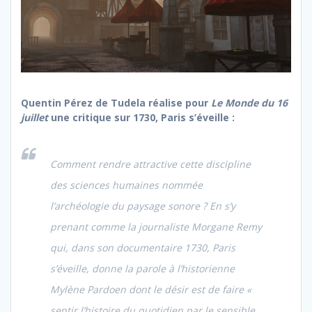
Quentin Pérez de Tudela réalise pour
Le Monde du 16
juillet
une critique sur 1730, Paris s’éveille :
Comment rendre attractive cette discipline
des sciences humaines nommée
l’archéologie du paysage sonore ? En s’y
prenant comme la journaliste Morgane Remy
qui, dans son documentaire 1730, Paris
s’éveille, donne la parole à l’historienne
Mylène Pardoen dont le désir est de faire «
sentir l’histoire du quotidien par le sensible