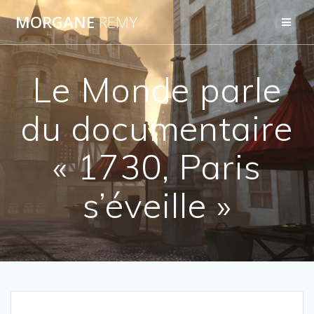
Passer
MORGANE
REMY
au
contenu
Le Monde parle
du documentaire
« 1730, Paris
s’éveille »