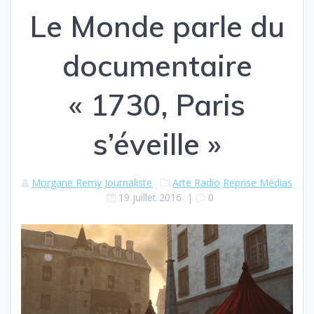
Le Monde parle du
documentaire
« 1730, Paris
s’éveille »
Morgane Remy Journaliste
Arte Radio
Reprise Médias
19 juillet 2016
|
0