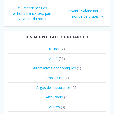
Navigation
Article
Précédent :
Les
Article
Suivant :
Salaire net et
de
précédent
actions françaises, pari
suivant
monde de brutes
:
gagnant du mois
:
l’article
ILS M’ONT FAIT CONFIANCE :
01 net
(2)
Agefi
(51)
Alternatives économiques
(1)
Ambitieuse
(1)
Argus de l'assurance
(25)
Arte Radio
(2)
Autres
(3)