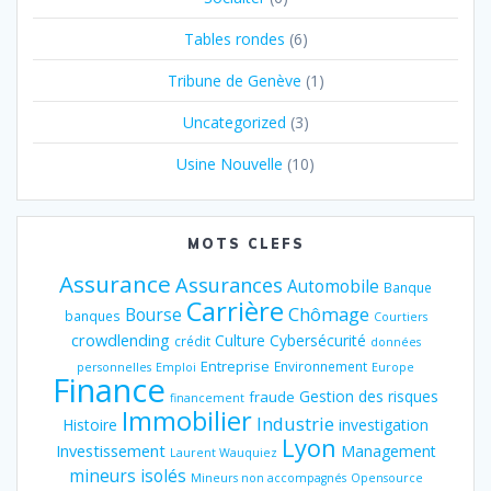
Tables rondes
(6)
Tribune de Genève
(1)
Uncategorized
(3)
Usine Nouvelle
(10)
MOTS CLEFS
Assurance
Assurances
Automobile
Banque
Carrière
Chômage
Bourse
banques
Courtiers
crowdlending
Culture
Cybersécurité
crédit
données
Entreprise
Environnement
personnelles
Emploi
Europe
Finance
Gestion des risques
fraude
financement
Immobilier
Industrie
Histoire
investigation
Lyon
Investissement
Management
Laurent Wauquiez
mineurs isolés
Mineurs non accompagnés
Opensource