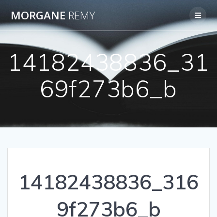
Passer
MORGANE
REMY
au
contenu
14182438836_31
69f273b6_b
14182438836_316
9f273b6_b