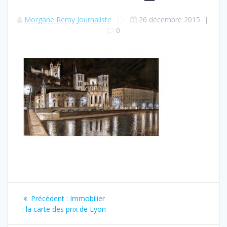
Morgane Remy Journaliste
26 décembre 2015
|
0
Navigation
Article
Précédent :
Immobilier
de
précédent
: la carte des prix de Lyon
: