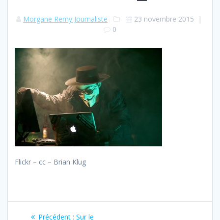
Morgane Remy Journaliste
23 novembre 2015
|
0
Flickr – cc – Brian Klug
Navigation
Article
Précédent :
Sur le