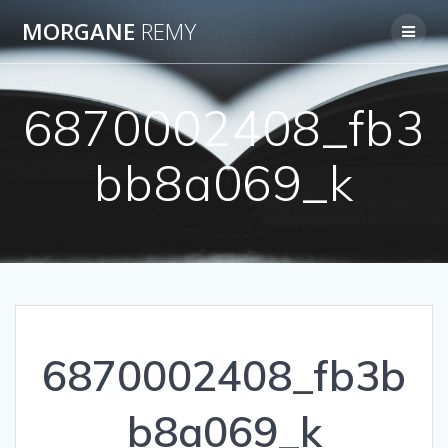
Passer
MORGANE
REMY
au
contenu
6870002408_fb3
bb8a069_k
6870002408_fb3b
b8a069_k