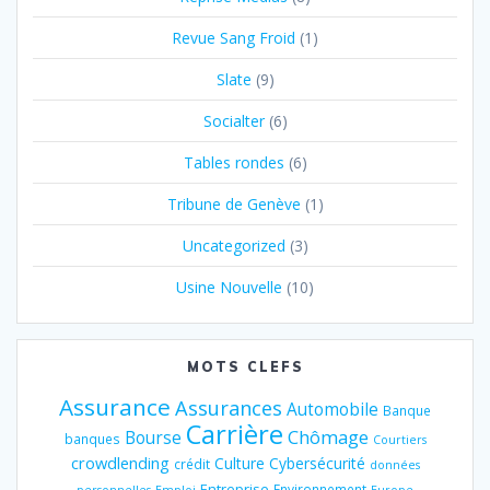
Revue Sang Froid
(1)
Slate
(9)
Socialter
(6)
Tables rondes
(6)
Tribune de Genève
(1)
Uncategorized
(3)
Usine Nouvelle
(10)
MOTS CLEFS
Assurance
Assurances
Automobile
Banque
Carrière
Chômage
Bourse
banques
Courtiers
crowdlending
Culture
Cybersécurité
crédit
données
Entreprise
Environnement
personnelles
Emploi
Europe