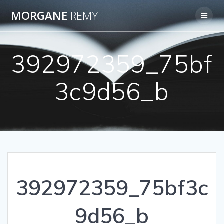
Passer
MORGANE
REMY
au
contenu
392972359_75bf
3c9d56_b
392972359_75bf3c
9d56_b