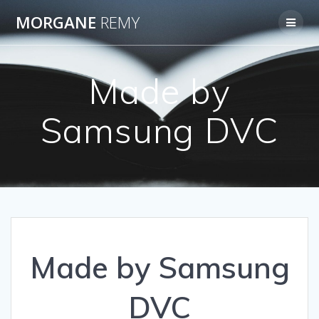
Passer
MORGANE
REMY
au
contenu
Made by
Samsung DVC
Made by Samsung
DVC