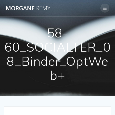
Passer
MORGANE
REMY
au
contenu
58-
60_SOCIALTER_0
8_Binder_OptWe
b+