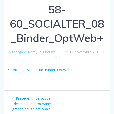
58-
60_SOCIALTER_08
_Binder_OptWeb+
Morgane Remy Journaliste
11 novembre 2015
|
0
58-60_SOCIALTER_08_Binder_OptWeb+
Navigation
Article
Précédent :
Le soutien
de
précédent
des aidants, prochaine
:
grande cause nationale?