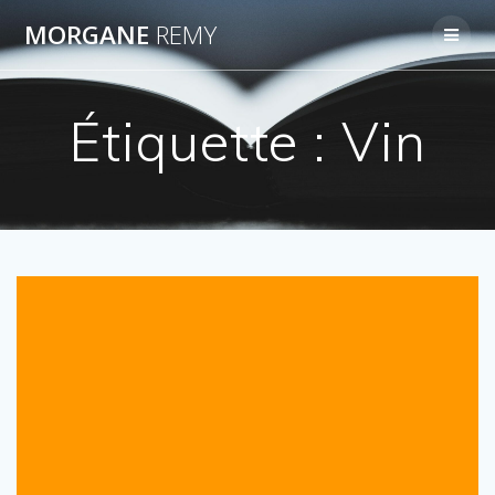
Passer
MORGANE
REMY
au
contenu
Étiquette :
Vin