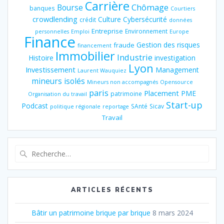
Carrière
Chômage
Bourse
banques
Courtiers
crowdlending
Culture
Cybersécurité
crédit
données
Entreprise
Environnement
personnelles
Emploi
Europe
Finance
Gestion des risques
fraude
financement
Immobilier
Industrie
Histoire
investigation
Lyon
Investissement
Management
Laurent Wauquiez
mineurs isolés
Mineurs non accompagnés
Opensource
paris
Placement
PME
patrimoine
Organisation du travail
Start-up
Podcast
SAnté
Sicav
politique régionale
reportage
Travail
Recherche
pour
:
ARTICLES RÉCENTS
Bâtir un patrimoine brique par brique
8 mars 2024