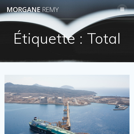
Passer
MORGANE
REMY
au
contenu
Étiquette :
Total