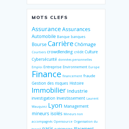
MOTS CLEFS
Assurance
Assurances
Automobile
Banque
banques
Carrière
Chômage
Bourse
crowdlending
Culture
crédit
Courtiers
Cybersécurité
données personnelles
Entreprise
Environnement
Emploi
Europe
Finance
fraude
financement
Gestion des risques
Histoire
Immobilier
Industrie
Investissement
investigation
Laurent
Lyon
Management
Wauquiez
mineurs isolés
Mineurs non
accompagnés
Opensource
Organisation du
paris
Placement
patrimoine