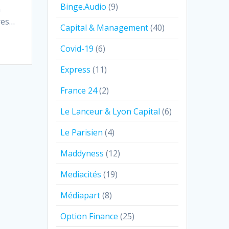
Binge.Audio
(9)
n
res…
Capital & Management
(40)
Covid-19
(6)
Express
(11)
France 24
(2)
Le Lanceur & Lyon Capital
(6)
Le Parisien
(4)
Maddyness
(12)
Mediacités
(19)
Médiapart
(8)
Option Finance
(25)