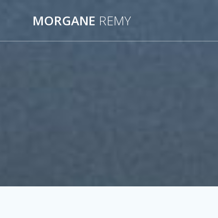
Passer
au
MORGANE
REMY
contenu