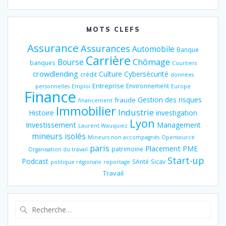
MOTS CLEFS
Assurance
Assurances
Automobile
Banque
Carrière
Chômage
Bourse
banques
Courtiers
crowdlending
Culture
Cybersécurité
crédit
données
Entreprise
Environnement
personnelles
Emploi
Europe
Finance
Gestion des risques
fraude
financement
Immobilier
Industrie
Histoire
investigation
Lyon
Investissement
Management
Laurent Wauquiez
mineurs isolés
Mineurs non accompagnés
Opensource
paris
Placement
PME
patrimoine
Organisation du travail
Start-up
Podcast
SAnté
Sicav
politique régionale
reportage
Travail
Recherche
pour