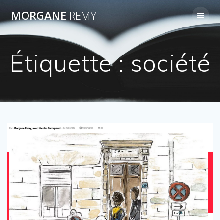
Passer
MORGANE
REMY
au
contenu
Étiquette :
société