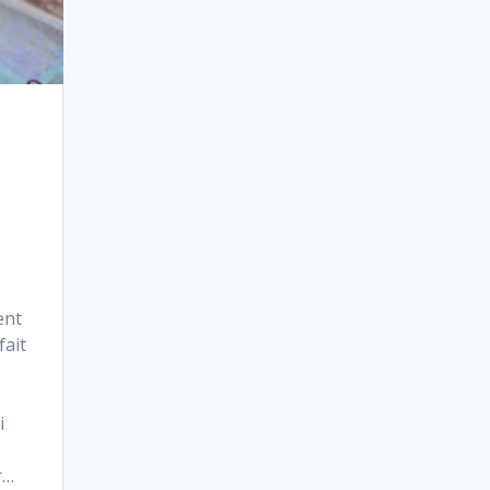
ent
fait
i
r…