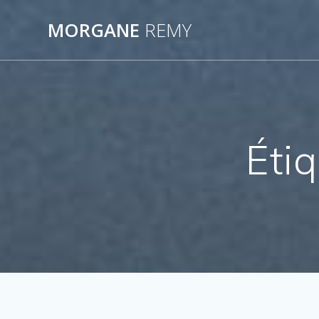
Passer
au
MORGANE
REMY
contenu
Étiq