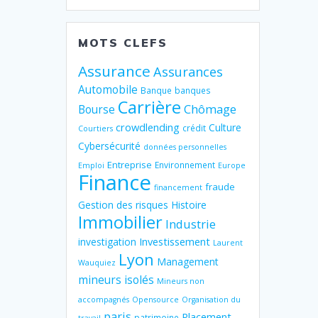
MOTS CLEFS
Assurance
Assurances
Automobile
Banque
banques
Carrière
Chômage
Bourse
crowdlending
Culture
crédit
Courtiers
Cybersécurité
données personnelles
Entreprise
Environnement
Emploi
Europe
Finance
fraude
financement
Gestion des risques
Histoire
Immobilier
Industrie
Investissement
investigation
Laurent
Lyon
Management
Wauquiez
mineurs isolés
Mineurs non
accompagnés
Opensource
Organisation du
paris
Placement
patrimoine