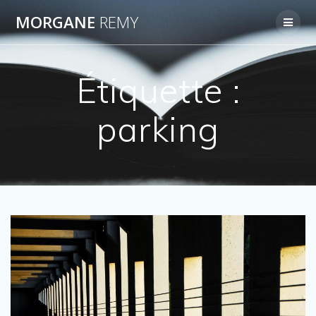
Passer
MORGANE
REMY
au
contenu
Étiquette :
parking