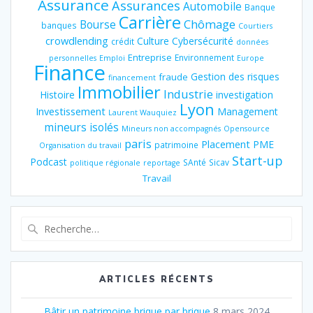
Assurance
Assurances
Automobile
Banque
Carrière
Chômage
Bourse
banques
Courtiers
crowdlending
Culture
Cybersécurité
crédit
données
Entreprise
Environnement
personnelles
Emploi
Europe
Finance
Gestion des risques
fraude
financement
Immobilier
Industrie
Histoire
investigation
Lyon
Investissement
Management
Laurent Wauquiez
mineurs isolés
Mineurs non accompagnés
Opensource
paris
Placement
PME
patrimoine
Organisation du travail
Start-up
Podcast
SAnté
Sicav
politique régionale
reportage
Travail
Recherche
pour
:
ARTICLES RÉCENTS
Bâtir un patrimoine brique par brique
8 mars 2024