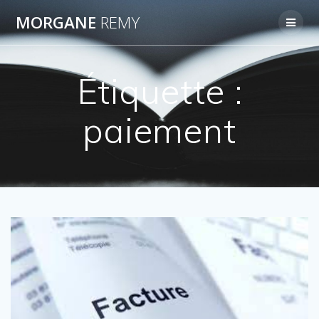
Passer
MORGANE
REMY
au
contenu
Étiquette :
paiement