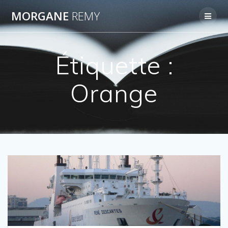
Passer
MORGANE
REMY
au
contenu
Étiquette :
Orange