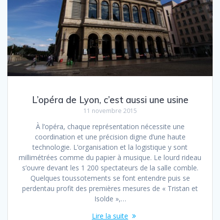
L’opéra de Lyon, c’est aussi une usine
11 novembre 2015
À l’opéra, chaque représentation nécessite une
coordination et une précision digne d’une haute
technologie. L’organisation et la logistique y sont
millimétrées comme du papier à musique. Le lourd rideau
s’ouvre devant les 1 200 spectateurs de la salle comble.
Quelques toussotements se font entendre puis se
perdentau profit des premières mesures de « Tristan et
Isolde »,…
Lire la suite