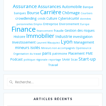
Assurance
Assurances
Automobile
Banque
Carrière
Chômage
Bourse
banques
Courtiers
crowdlending
Culture
Cybersécurité
crédit
données
Entreprise
Environnement
personnelles
Emploi
Europe
Finance
Gestion des risques
fraude
financement
Immobilier
Industrie
Histoire
investigation
Lyon
Investissement
Management
Laurent Wauquiez
mineurs isolés
Mineurs non accompagnés
Opensource
paris
Placement
PME
patrimoine
Organisation du travail
Start-up
Podcast
SAnté
Sicav
politique régionale
reportage
Travail
Recherche
pour
:
ARTICLES RÉCENTS