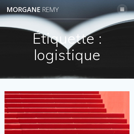
Passer
MORGANE
REMY
au
contenu
Étiquette :
logistique