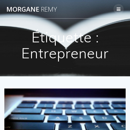
Passer
MORGANE
REMY
au
contenu
Étiquette :
Entrepreneur