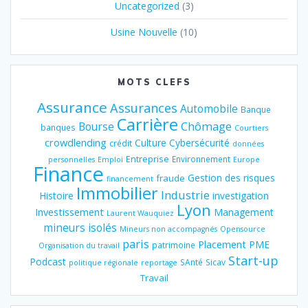
Uncategorized
(3)
Usine Nouvelle
(10)
MOTS CLEFS
Assurance
Assurances
Automobile
Banque
Carrière
Chômage
Bourse
banques
Courtiers
crowdlending
Culture
Cybersécurité
crédit
données
Entreprise
Environnement
personnelles
Emploi
Europe
Finance
Gestion des risques
fraude
financement
Immobilier
Industrie
Histoire
investigation
Lyon
Investissement
Management
Laurent Wauquiez
mineurs isolés
Mineurs non accompagnés
Opensource
paris
Placement
PME
patrimoine
Organisation du travail
Start-up
Podcast
SAnté
Sicav
politique régionale
reportage
Travail