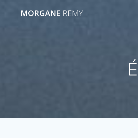
Passer
au
MORGANE
REMY
contenu
É