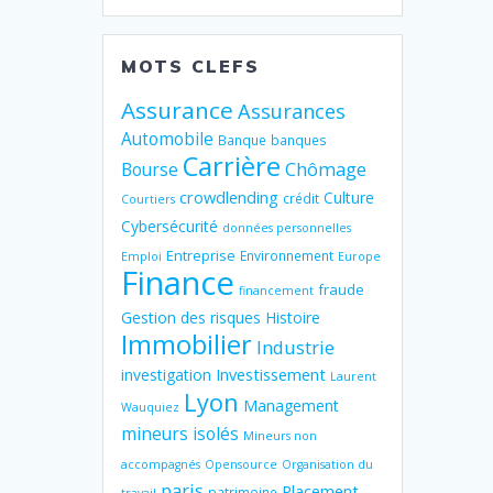
MOTS CLEFS
Assurance
Assurances
Automobile
Banque
banques
Carrière
Chômage
Bourse
crowdlending
Culture
crédit
Courtiers
Cybersécurité
données personnelles
Entreprise
Environnement
Emploi
Europe
Finance
fraude
financement
Gestion des risques
Histoire
Immobilier
Industrie
Investissement
investigation
Laurent
Lyon
Management
Wauquiez
mineurs isolés
Mineurs non
accompagnés
Opensource
Organisation du
paris
Placement
patrimoine