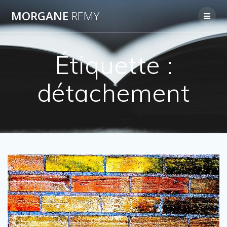
Passer
MORGANE
REMY
au
contenu
Étiquette :
détachement