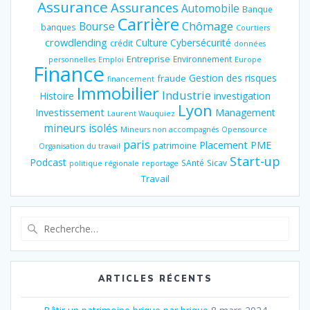
Assurance
Assurances
Automobile
Banque
Carrière
Chômage
Bourse
banques
Courtiers
crowdlending
Culture
Cybersécurité
crédit
données
Entreprise
Environnement
personnelles
Emploi
Europe
Finance
Gestion des risques
fraude
financement
Immobilier
Industrie
Histoire
investigation
Lyon
Investissement
Management
Laurent Wauquiez
mineurs isolés
Mineurs non accompagnés
Opensource
paris
Placement
PME
patrimoine
Organisation du travail
Start-up
Podcast
SAnté
Sicav
politique régionale
reportage
Travail
Recherche
pour
:
ARTICLES RÉCENTS