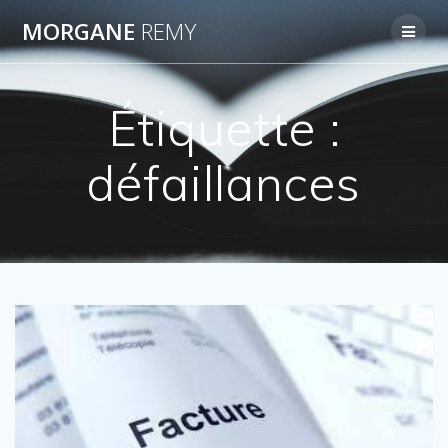
Passer
MORGANE
REMY
au
contenu
Étiquette :
défaillances