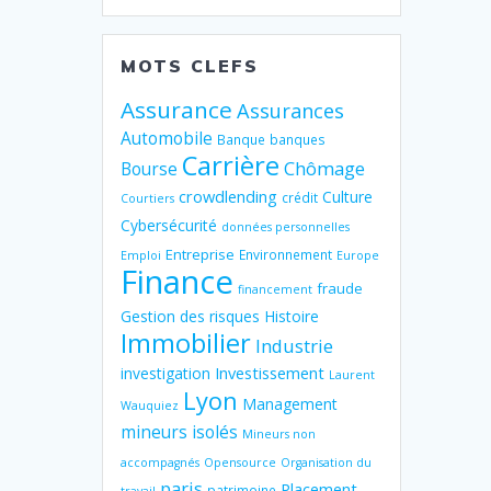
MOTS CLEFS
Assurance
Assurances
Automobile
Banque
banques
Carrière
Chômage
Bourse
crowdlending
Culture
crédit
Courtiers
Cybersécurité
données personnelles
Entreprise
Environnement
Emploi
Europe
Finance
fraude
financement
Gestion des risques
Histoire
Immobilier
Industrie
Investissement
investigation
Laurent
Lyon
Management
Wauquiez
mineurs isolés
Mineurs non
accompagnés
Opensource
Organisation du
paris
Placement
patrimoine