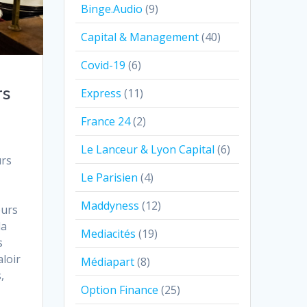
Binge.Audio
(9)
Capital & Management
(40)
Covid-19
(6)
rs
Express
(11)
France 24
(2)
Le Lanceur & Lyon Capital
(6)
urs
Le Parisien
(4)
Maddyness
(12)
eurs
la
Mediacités
(19)
s
aloir
Médiapart
(8)
,
Option Finance
(25)