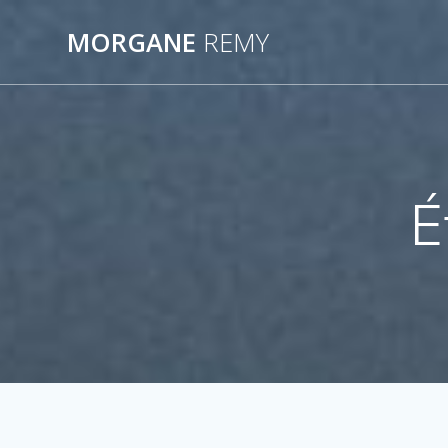
Passer
au
MORGANE
REMY
contenu
É