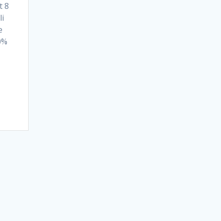
t 8
li
e
0%