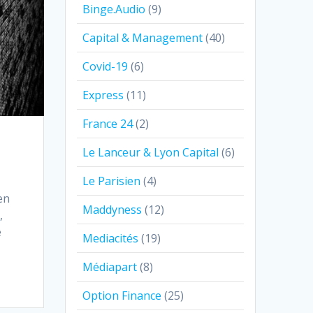
Binge.Audio
(9)
Capital & Management
(40)
Covid-19
(6)
Express
(11)
France 24
(2)
Le Lanceur & Lyon Capital
(6)
Le Parisien
(4)
en
Maddyness
(12)
,
e
Mediacités
(19)
Médiapart
(8)
Option Finance
(25)