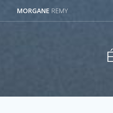
Passer
au
MORGANE
REMY
contenu
É