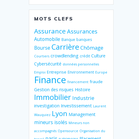
MOTS CLEFS
Assurance
Assurances
Automobile
Banque
banques
Carrière
Chômage
Bourse
crowdlending
Culture
crédit
Courtiers
Cybersécurité
données personnelles
Entreprise
Environnement
Emploi
Europe
Finance
fraude
financement
Gestion des risques
Histoire
Immobilier
Industrie
Investissement
investigation
Laurent
Lyon
Management
Wauquiez
mineurs isolés
Mineurs non
accompagnés
Opensource
Organisation du
paris
Placement
patrimoine