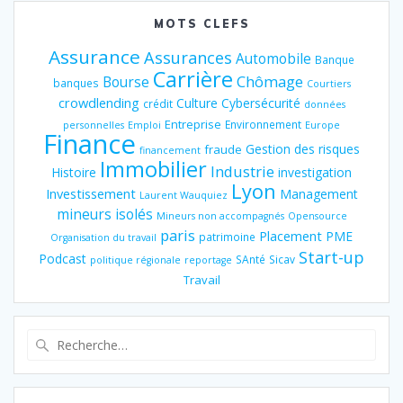
MOTS CLEFS
Assurance
Assurances
Automobile
Banque
Carrière
Chômage
Bourse
banques
Courtiers
crowdlending
Culture
Cybersécurité
crédit
données
Entreprise
Environnement
personnelles
Emploi
Europe
Finance
Gestion des risques
fraude
financement
Immobilier
Industrie
Histoire
investigation
Lyon
Investissement
Management
Laurent Wauquiez
mineurs isolés
Mineurs non accompagnés
Opensource
paris
Placement
PME
patrimoine
Organisation du travail
Start-up
Podcast
SAnté
Sicav
politique régionale
reportage
Travail
Recherche
pour
: