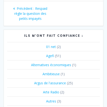
Navigation
Article
Précédent :
Respaid
de
précédent
règle la question des
:
petits impayés
l’article
ILS M’ONT FAIT CONFIANCE :
01 net
(2)
Agefi
(51)
Alternatives économiques
(1)
Ambitieuse
(1)
Argus de l'assurance
(25)
Arte Radio
(2)
Autres
(3)