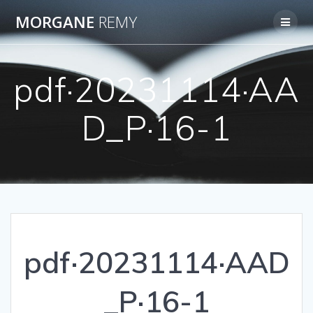
Passer
MORGANE
REMY
au
contenu
pdf·20231114·AA
D_P·16-1
pdf·20231114·AAD
_P·16-1