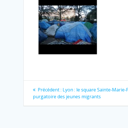
Navigation
Article
Précédent :
Lyon : le square Sainte‐Marie‐P
précédent
de
purgatoire des jeunes migrants
:
l’article