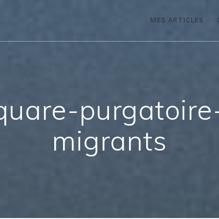
MES ARTICLES
quare-purgatoire
migrants