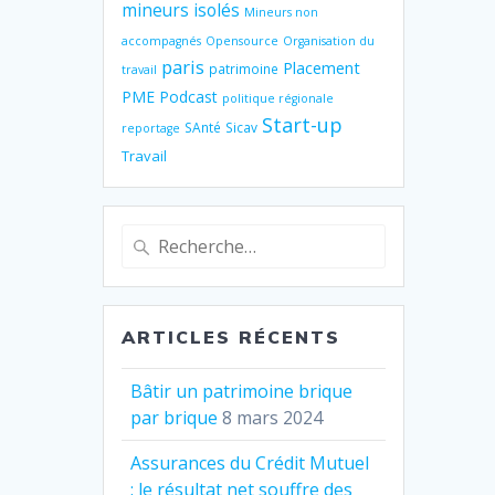
mineurs isolés
Mineurs non
accompagnés
Opensource
Organisation du
paris
Placement
patrimoine
travail
PME
Podcast
politique régionale
Start-up
SAnté
Sicav
reportage
Travail
Recherche
pour
:
ARTICLES RÉCENTS
Bâtir un patrimoine brique
par brique
8 mars 2024
Assurances du Crédit Mutuel
: le résultat net souffre des