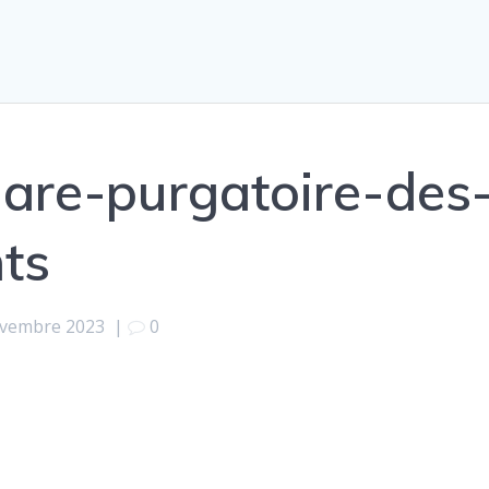
are-purgatoire-des
ts
ovembre 2023
|
0