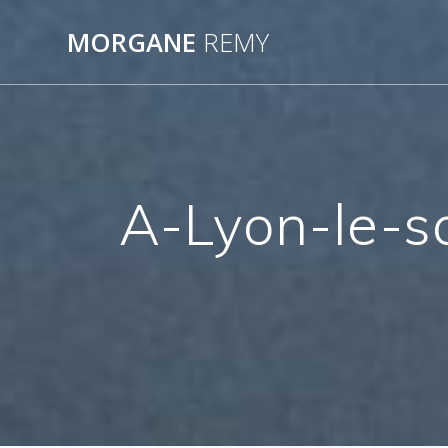
Passer
au
MORGANE
REMY
contenu
A-Lyon-le-s