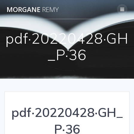
Passer
MORGANE
REMY
au
contenu
pdf·20220428·GH
_P·36
pdf·20220428·GH_
P·36