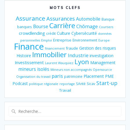
MOTS CLEFS
Assurance
Assurances
Automobile
Banque
Carrière
Chômage
Bourse
banques
Courtiers
crowdlending
Culture
Cybersécurité
crédit
données
Entreprise
Environnement
personnelles
Emploi
Europe
Finance
Gestion des risques
fraude
financement
Immobilier
Industrie
Histoire
investigation
Lyon
Investissement
Management
Laurent Wauquiez
mineurs isolés
Mineurs non accompagnés
Opensource
paris
Placement
PME
patrimoine
Organisation du travail
Start-up
Podcast
SAnté
Sicav
politique régionale
reportage
Travail
Recherche
pour
: