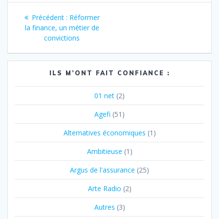
Navigation
Article
Précédent :
Réformer
de
précédent
la finance, un métier de
:
convictions
l’article
ILS M’ONT FAIT CONFIANCE :
01 net
(2)
Agefi
(51)
Alternatives économiques
(1)
Ambitieuse
(1)
Argus de l'assurance
(25)
Arte Radio
(2)
Autres
(3)