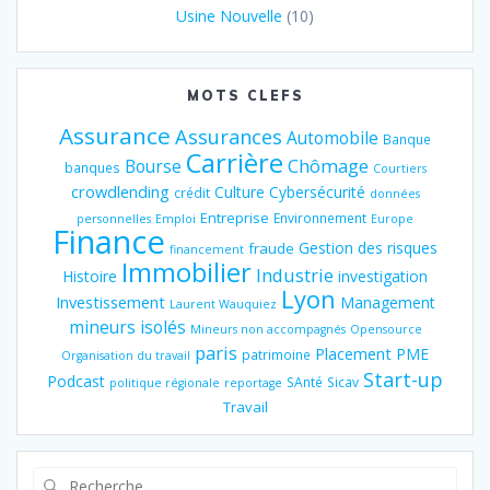
Usine Nouvelle
(10)
MOTS CLEFS
Assurance
Assurances
Automobile
Banque
Carrière
Chômage
Bourse
banques
Courtiers
crowdlending
Culture
Cybersécurité
crédit
données
Entreprise
Environnement
personnelles
Emploi
Europe
Finance
Gestion des risques
fraude
financement
Immobilier
Industrie
Histoire
investigation
Lyon
Investissement
Management
Laurent Wauquiez
mineurs isolés
Mineurs non accompagnés
Opensource
paris
Placement
PME
patrimoine
Organisation du travail
Start-up
Podcast
SAnté
Sicav
politique régionale
reportage
Travail
Recherche