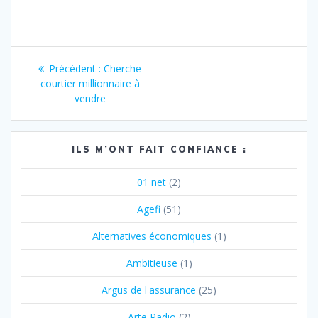
Navigation
Article
Précédent :
Cherche
de
précédent
courtier millionnaire à
:
vendre
l’article
ILS M’ONT FAIT CONFIANCE :
01 net
(2)
Agefi
(51)
Alternatives économiques
(1)
Ambitieuse
(1)
Argus de l'assurance
(25)
Arte Radio
(2)