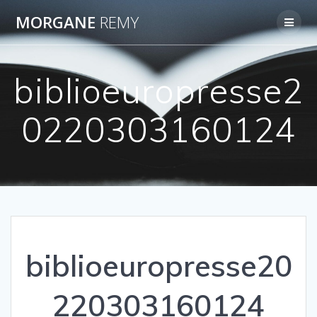
Passer
MORGANE
REMY
au
contenu
biblioeuropresse2
0220303160124
biblioeuropresse20
220303160124