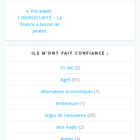
Navigation
Article
Précédent :
de
précédent
CYBERSÉCURITÉ – La
:
finance a besoin de
l’article
pirates
ILS M’ONT FAIT CONFIANCE :
01 net
(2)
Agefi
(51)
Alternatives économiques
(1)
Ambitieuse
(1)
Argus de l'assurance
(25)
Arte Radio
(2)
Autres
(3)