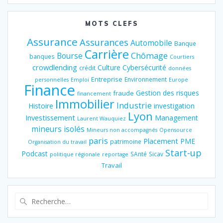
MOTS CLEFS
Assurance
Assurances
Automobile
Banque
Carrière
Chômage
Bourse
banques
Courtiers
crowdlending
Culture
Cybersécurité
crédit
données
Entreprise
Environnement
personnelles
Emploi
Europe
Finance
Gestion des risques
fraude
financement
Immobilier
Industrie
Histoire
investigation
Lyon
Investissement
Management
Laurent Wauquiez
mineurs isolés
Mineurs non accompagnés
Opensource
paris
Placement
PME
patrimoine
Organisation du travail
Start-up
Podcast
SAnté
Sicav
politique régionale
reportage
Travail
Recherche
pour
: