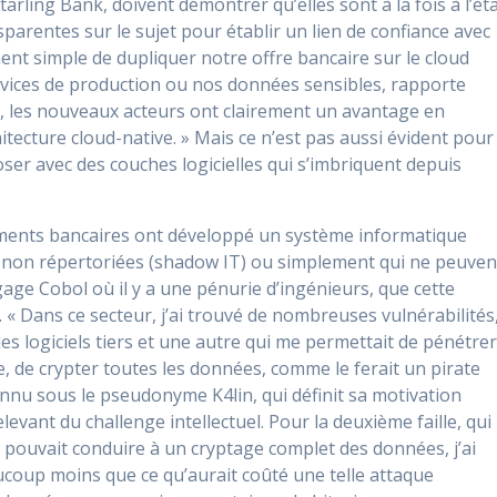
ling Bank, doivent démontrer qu’elles sont à la fois à l’ét
sparentes sur le sujet pour établir un lien de confiance avec
ement simple de dupliquer notre offre bancaire sur le cloud
rvices de production ou nos données sensibles, rapporte
, les nouveaux acteurs ont clairement un avantage en
itecture cloud-native. » Mais ce n’est pas aussi évident pour
ser avec des couches logicielles qui s’imbriquent depuis
sements bancaires ont développé un système informatique
ns non répertoriées (shadow IT) ou simplement qui ne peuven
ge Cobol où il y a une pénurie d’ingénieurs, que cette
r. « Dans ce secteur, j’ai trouvé de nombreuses vulnérabilités
es logiciels tiers et une autre qui me permettait de pénétre
, de crypter toutes les données, comme le ferait un pirate
onnu sous le pseudonyme K4lin, qui définit sa motivation
evant du challenge intellectuel. Pour la deuxième faille, qui
et pouvait conduire à un cryptage complet des données, j’ai
ucoup moins que ce qu’aurait coûté une telle attaque