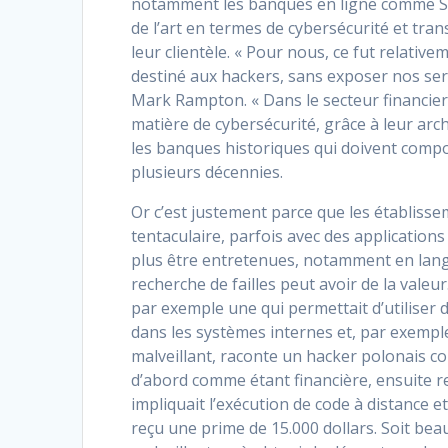
notamment les banques en ligne comme Star
de l’art en termes de cybersécurité et tran
leur clientèle. « Pour nous, ce fut relativ
destiné aux hackers, sans exposer nos se
Mark Rampton. « Dans le secteur financier
matière de cybersécurité, grâce à leur arch
les banques historiques qui doivent compo
plusieurs décennies.
Or c’est justement parce que les établis
tentaculaire, parfois avec des applicatio
plus être entretenues, notamment en langa
recherche de failles peut avoir de la valeu
par exemple une qui permettait d’utiliser d
dans les systèmes internes et, par exemple
malveillant, raconte un hacker polonais c
d’abord comme étant financière, ensuite rel
impliquait l’exécution de code à distance 
reçu une prime de 15.000 dollars. Soit bea