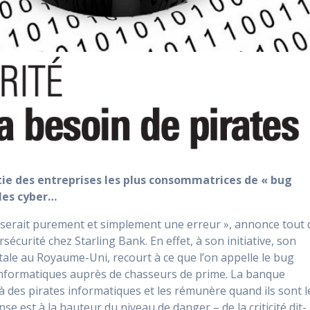
tie des entreprises les plus consommatrices de « bug
lles cyber…
 serait purement et simplement une erreur », annonce tout 
curité chez Starling Bank. En effet, à son initiative, son
ale au Royaume-Uni, recourt à ce que l’on appelle le bug
 informatiques auprès de chasseurs de prime. La banque
 des pirates informatiques et les rémunère quand ils sont l
se est à la hauteur du niveau de danger – de la criticité dit-