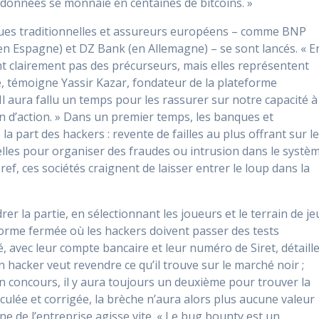
s données se monnaie en centaines de bitcoins. »
ques traditionnelles et assureurs européens – comme BNP
(en Espagne) et DZ Bank (en Allemagne) – se sont lancés. « E
ent clairement pas des précurseurs, mais elles représentent
, témoigne Yassir Kazar, fondateur de la plateforme
l aura fallu un temps pour les rassurer sur notre capacité à
ain d’action. » Dans un premier temps, les banques et
la part des hackers : revente de failles au plus offrant sur l
lles pour organiser des fraudes ou intrusion dans le systè
, ces sociétés craignent de laisser entrer le loup dans la
er la partie, en sélectionnant les joueurs et le terrain de je
rme fermée où les hackers doivent passer des tests
é, avec leur compte bancaire et leur numéro de Siret, détaill
un hacker veut revendre ce qu’il trouve sur le marché noir ;
’un concours, il y aura toujours un deuxième pour trouver la
culée et corrigée, la brèche n’aura alors plus aucune valeur
e de l’entreprise agisse vite. « Le bug bounty est un