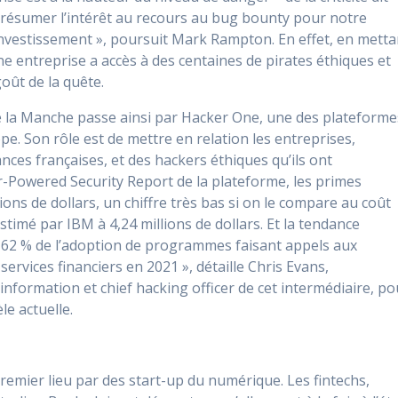
our résumer l’intérêt au recours au bug bounty pour notre
 investissement », poursuit Mark Rampton. En effet, en metta
ne entreprise a accès à des centaines de pirates éthiques et
goût de la quête.
e la Manche passe ainsi par Hacker One, une des plateforme
e. Son rôle est de mettre en relation les entreprises,
es françaises, et des hackers éthiques qu’ils ont
r-Powered Security Report de la plateforme, les primes
lions de dollars, un chiffre très bas si on le compare au coût
timé par IBM à 4,24 millions de dollars. Et la tendance
de 62 % de l’adoption de programmes faisant appels aux
ervices financiers en 2021 », détaille Chris Evans,
information et chief hacking officer de cet intermédiaire, po
le actuelle.
remier lieu par des start-up du numérique. Les fintechs,