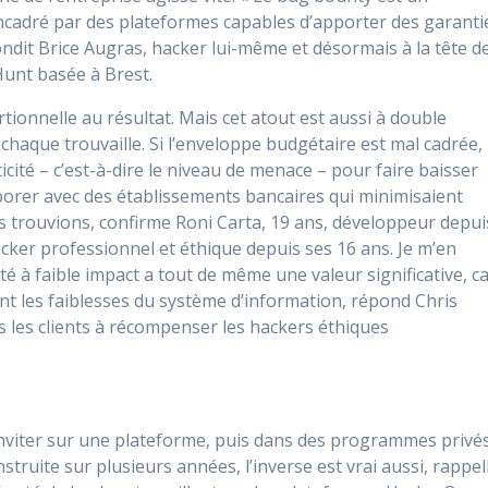
 encadré par des plateformes capables d’apporter des garanti
ondit Brice Augras, hacker lui-même et désormais à la tête d
Hunt basée à Brest.
ionnelle au résultat. Mais cet atout est aussi à double
 chaque trouvaille. Si l’enveloppe budgétaire est mal cadrée, 
riticité – c’est-à-dire le niveau de menace – pour faire baisser
laborer avec des établissements bancaires qui minimisaient
 trouvions, confirme Roni Carta, 19 ans, développeur depui
acker professionnel et éthique depuis ses 16 ans. Je m’en
é à faible impact a tout de même une valeur significative, c
nt les faiblesses du système d’information, répond Chris
les clients à récompenser les hackers éthiques
it inviter sur une plateforme, puis dans des programmes privé
struite sur plusieurs années, l’inverse est vrai aussi, rappel