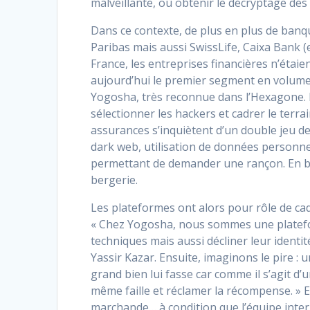
malveillante, où obtenir le décryptage de
Dans ce contexte, de plus en plus de ban
Paribas mais aussi SwissLife, Caixa Bank 
France, les entreprises financières n’étai
aujourd’hui le premier segment en volume
Yogosha, très reconnue dans l’Hexagone. I
sélectionner les hackers et cadrer le terr
assurances s’inquiètent d’un double jeu de 
dark web, utilisation de données personne
permettant de demander une rançon. En bref
bergerie.
Les plateformes ont alors pour rôle de cadr
« Chez Yogosha, nous sommes une platefo
techniques mais aussi décliner leur identit
Yassir Kazar. Ensuite, imaginons le pire : 
grand bien lui fasse car comme il s’agit d
même faille et réclamer la récompense. » E
marchande… à condition que l’équipe intern