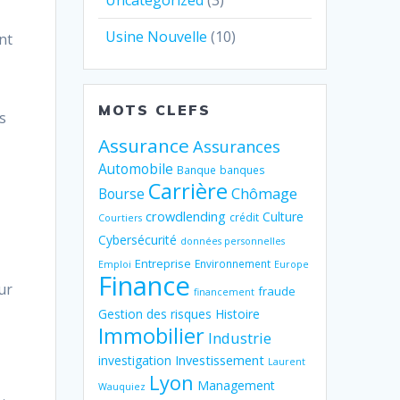
Uncategorized
(3)
Usine Nouvelle
(10)
nt
MOTS CLEFS
s
Assurance
Assurances
Automobile
Banque
banques
Carrière
Chômage
Bourse
crowdlending
Culture
crédit
Courtiers
Cybersécurité
données personnelles
Entreprise
Environnement
Emploi
Europe
Finance
ur
fraude
financement
Gestion des risques
Histoire
Immobilier
Industrie
Investissement
investigation
Laurent
Lyon
Management
Wauquiez