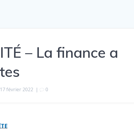
É – La finance a
tes
17 février 2022
|
0