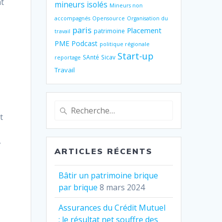
at
mineurs isolés
Mineurs non
accompagnés
Opensource
Organisation du
paris
Placement
patrimoine
travail
PME
Podcast
politique régionale
Start-up
SAnté
Sicav
reportage
Travail
Recherche
t
pour
:
,
ARTICLES RÉCENTS
r
Bâtir un patrimoine brique
par brique
8 mars 2024
Assurances du Crédit Mutuel
: le résultat net souffre des