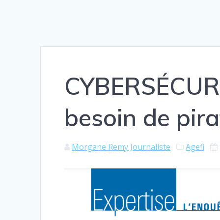
CYBERSÉCURIT
besoin de pira
Morgane Remy Journaliste
Agefi