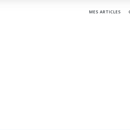
MES ARTICLES
TÉ – La finance
pirates