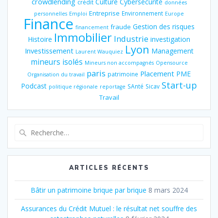
crowdlending
Culture
Cybersécurité
crédit
données
Entreprise
Environnement
personnelles
Emploi
Europe
Finance
Gestion des risques
fraude
financement
Immobilier
Industrie
Histoire
investigation
Lyon
Investissement
Management
Laurent Wauquiez
mineurs isolés
Mineurs non accompagnés
Opensource
paris
Placement
PME
patrimoine
Organisation du travail
Start-up
Podcast
SAnté
Sicav
politique régionale
reportage
Travail
Recherche
pour
:
ARTICLES RÉCENTS
Bâtir un patrimoine brique par brique
8 mars 2024
Assurances du Crédit Mutuel : le résultat net souffre des