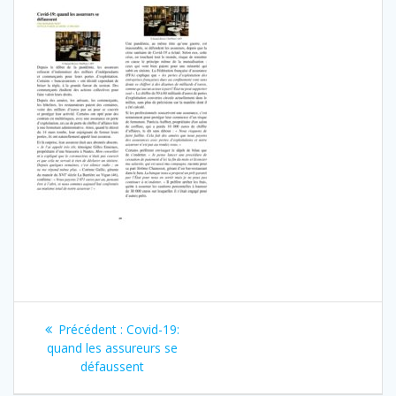
Navigation
Article
Précédent :
Covid-19:
de
précédent
quand les assureurs se
:
défaussent
l’article