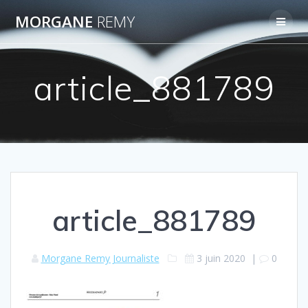
Passer
MORGANE
REMY
au
contenu
article_881789
article_881789
Morgane Remy Journaliste
3 juin 2020
|
0