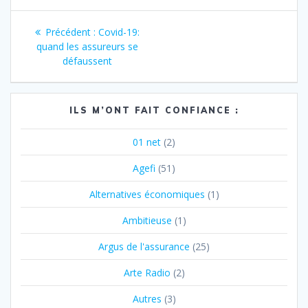
Navigation
Article
Précédent :
Covid-19:
de
précédent
quand les assureurs se
:
défaussent
l’article
ILS M’ONT FAIT CONFIANCE :
01 net
(2)
Agefi
(51)
Alternatives économiques
(1)
Ambitieuse
(1)
Argus de l'assurance
(25)
Arte Radio
(2)
Autres
(3)