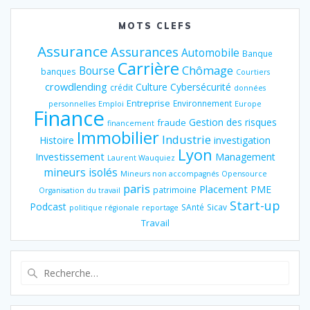
MOTS CLEFS
Assurance
Assurances
Automobile
Banque
Carrière
Chômage
Bourse
banques
Courtiers
crowdlending
Culture
Cybersécurité
crédit
données
Entreprise
Environnement
personnelles
Emploi
Europe
Finance
Gestion des risques
fraude
financement
Immobilier
Industrie
Histoire
investigation
Lyon
Investissement
Management
Laurent Wauquiez
mineurs isolés
Mineurs non accompagnés
Opensource
paris
Placement
PME
patrimoine
Organisation du travail
Start-up
Podcast
SAnté
Sicav
politique régionale
reportage
Travail
Recherche
pour
: