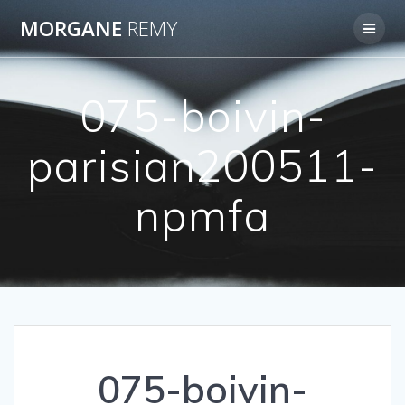
Passer
MORGANE
REMY
au
contenu
075-boivin-
parisian200511-
npmfa
075-boivin-