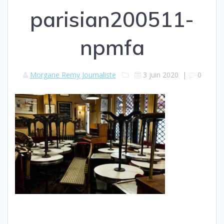
parisian200511-
npmfa
Morgane Remy Journaliste
3 juin 2020
|
0