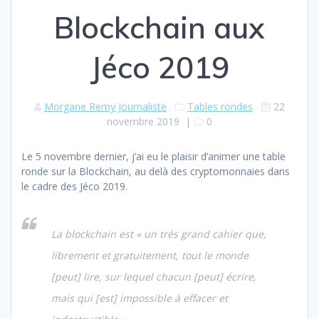
Blockchain aux
Jéco 2019
Morgane Remy Journaliste
Tables rondes
22
novembre 2019
|
0
Le 5 novembre dernier, j’ai eu le plaisir d’animer une table
ronde sur la Blockchain, au delà des cryptomonnaies dans
le cadre des Jéco 2019.
La blockchain est
« un très grand cahier que,
librement et gratuitement, tout le monde
[peut] lire, sur lequel chacun [peut] écrire,
mais qui [est] impossible à effacer et