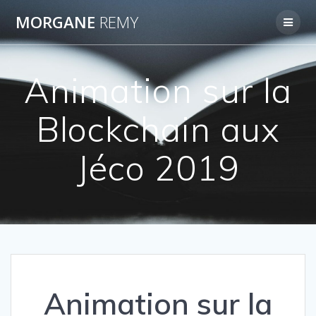
Passer
MORGANE
REMY
au
contenu
Animation sur la
Blockchain aux
Jéco 2019
Animation sur la