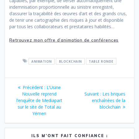
capables, par exemple, de verser automatiquement une
indemnisation proportionnelle au sinistre enregistré,
d’assurer la traçabilité des œuvres d’art et des grands crus,
de tenir une cartographie des risques à jour et disponible
par tous les collaborateurs et prestataires habilités…
Retrouvez mon offre d’animation de conférences
ANIMATION
BLOCKCHAIN
TABLE RONDE
Navigation
Article
Précédent :
L’Usine
de
précédent
Article
Nouvelle reprend
Suivant :
Les briques
:
suivant
l’enquête de Mediapart
enchaînées de la
l’article
:
sur le site de Total au
blockchain
Yémen
ILS M’ONT FAIT CONFIANCE :