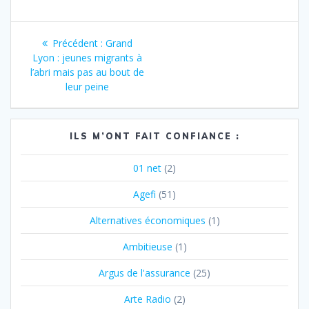
Navigation
Article
Précédent :
Grand
de
précédent
Lyon : jeunes migrants à
:
l’abri mais pas au bout de
l’article
leur peine
ILS M’ONT FAIT CONFIANCE :
01 net
(2)
Agefi
(51)
Alternatives économiques
(1)
Ambitieuse
(1)
Argus de l'assurance
(25)
Arte Radio
(2)