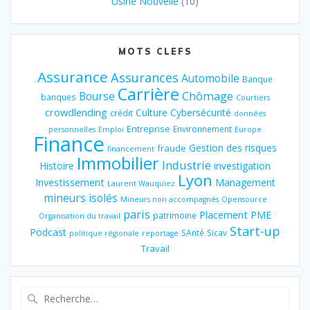
Usine Nouvelle
(10)
MOTS CLEFS
Assurance
Assurances
Automobile
Banque
Carrière
Chômage
Bourse
banques
Courtiers
crowdlending
Culture
Cybersécurité
crédit
données
Entreprise
Environnement
personnelles
Emploi
Europe
Finance
Gestion des risques
fraude
financement
Immobilier
Industrie
Histoire
investigation
Lyon
Investissement
Management
Laurent Wauquiez
mineurs isolés
Mineurs non accompagnés
Opensource
paris
Placement
PME
patrimoine
Organisation du travail
Start-up
Podcast
SAnté
Sicav
politique régionale
reportage
Travail
Recherche
pour