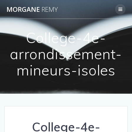
Passer
MORGANE
REMY
au
contenu
College-4e-
arrondissement-
mineurs-isoles
College-4e-