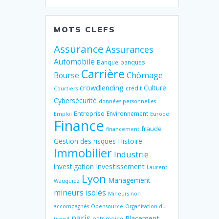
MOTS CLEFS
Assurance
Assurances
Automobile
Banque
banques
Carrière
Chômage
Bourse
crowdlending
Culture
crédit
Courtiers
Cybersécurité
données personnelles
Entreprise
Environnement
Emploi
Europe
Finance
fraude
financement
Gestion des risques
Histoire
Immobilier
Industrie
Investissement
investigation
Laurent
Lyon
Management
Wauquiez
mineurs isolés
Mineurs non
accompagnés
Opensource
Organisation du
paris
Placement
patrimoine