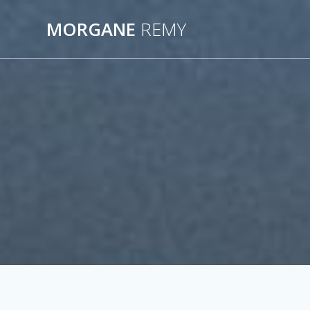
Passer
au
MORGANE
REMY
contenu