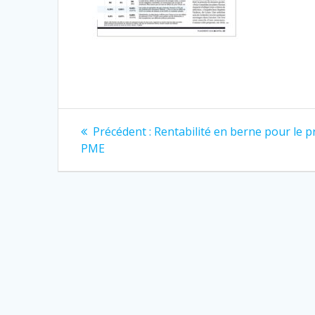
Navigation
Article
Précédent :
Rentabilité en berne pour le p
précédent
de
PME
:
l’article