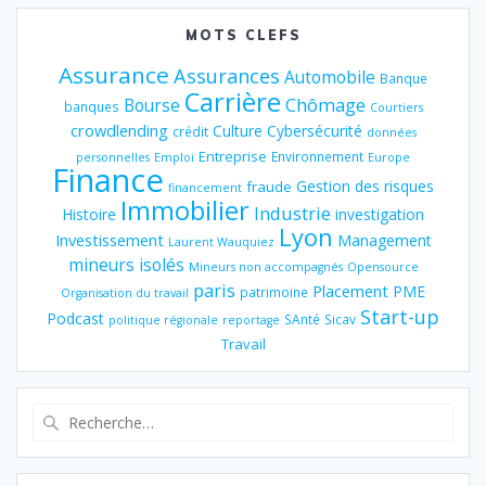
MOTS CLEFS
Assurance
Assurances
Automobile
Banque
Carrière
Chômage
Bourse
banques
Courtiers
crowdlending
Culture
Cybersécurité
crédit
données
Entreprise
Environnement
personnelles
Emploi
Europe
Finance
Gestion des risques
fraude
financement
Immobilier
Industrie
Histoire
investigation
Lyon
Investissement
Management
Laurent Wauquiez
mineurs isolés
Mineurs non accompagnés
Opensource
paris
Placement
PME
patrimoine
Organisation du travail
Start-up
Podcast
SAnté
Sicav
politique régionale
reportage
Travail
Recherche
pour
: