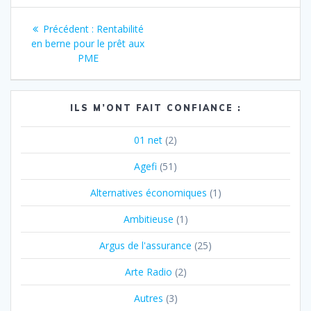
Navigation
Article
Précédent :
Rentabilité
de
précédent
en berne pour le prêt aux
:
PME
l’article
ILS M’ONT FAIT CONFIANCE :
01 net
(2)
Agefi
(51)
Alternatives économiques
(1)
Ambitieuse
(1)
Argus de l'assurance
(25)
Arte Radio
(2)
Autres
(3)