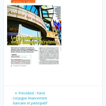
Navigation
Article
Précédent :
Parot
de
précédent
conjugue financement
:
bancaire et participatif