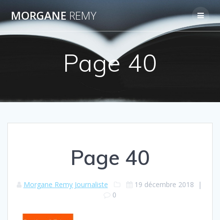
Passer
MORGANE
REMY
au
contenu
Page 40
Page 40
Morgane Remy Journaliste
19 décembre 2018
|
0