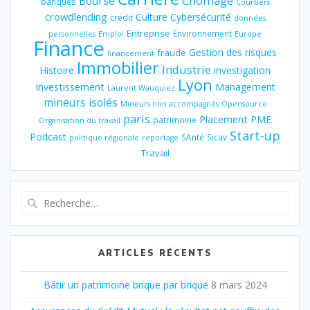
Chômage
Bourse
banques
Courtiers
crowdlending
Culture
Cybersécurité
crédit
données
Entreprise
Environnement
personnelles
Emploi
Europe
Finance
Gestion des risques
fraude
financement
Immobilier
Industrie
Histoire
investigation
Lyon
Investissement
Management
Laurent Wauquiez
mineurs isolés
Mineurs non accompagnés
Opensource
paris
Placement
PME
patrimoine
Organisation du travail
Start-up
Podcast
SAnté
Sicav
politique régionale
reportage
Travail
Recherche
pour
:
ARTICLES RÉCENTS
Bâtir un patrimoine brique par brique
8 mars 2024