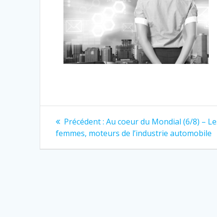
Navigation
Article
Précédent :
Au coeur du Mondial (6/8) – Le
précédent
de
femmes, moteurs de l’industrie automobile
:
l’article