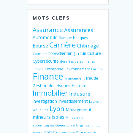
MOTS CLEFS
Assurance
Assurances
Automobile
Banque
banques
Carrière
Chômage
Bourse
crowdlending
Culture
crédit
Courtiers
Cybersécurité
données personnelles
Entreprise
Environnement
Emploi
Europe
Finance
fraude
financement
Gestion des risques
Histoire
Immobilier
Industrie
Investissement
investigation
Laurent
Lyon
Management
Wauquiez
mineurs isolés
Mineurs non
accompagnés
Opensource
Organisation du
paris
Placement
patrimoine