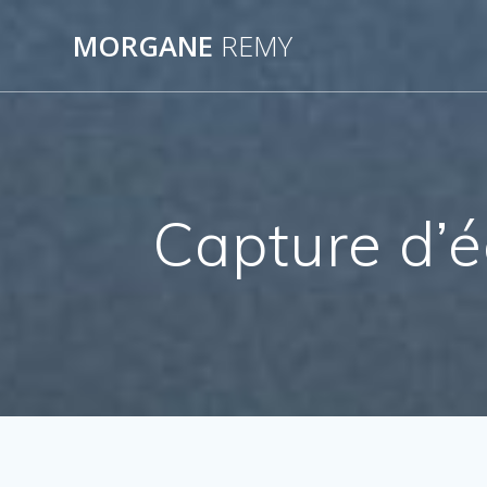
Passer
au
MORGANE
REMY
contenu
Capture d’e