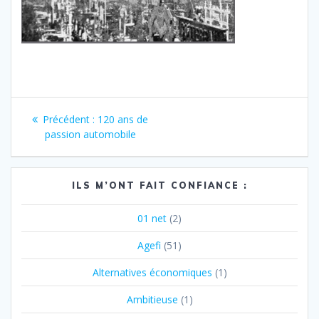
Navigation
Article
Précédent :
120 ans de
de
précédent
passion automobile
:
l’article
ILS M’ONT FAIT CONFIANCE :
01 net
(2)
Agefi
(51)
Alternatives économiques
(1)
Ambitieuse
(1)