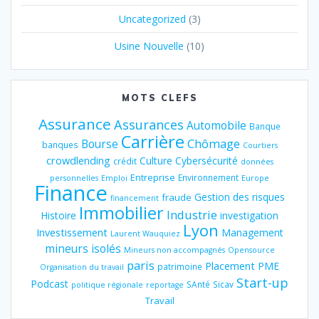
Uncategorized
(3)
Usine Nouvelle
(10)
MOTS CLEFS
Assurance
Assurances
Automobile
Banque
Carrière
Chômage
Bourse
banques
Courtiers
crowdlending
Culture
Cybersécurité
crédit
données
Entreprise
Environnement
personnelles
Emploi
Europe
Finance
Gestion des risques
fraude
financement
Immobilier
Industrie
Histoire
investigation
Lyon
Investissement
Management
Laurent Wauquiez
mineurs isolés
Mineurs non accompagnés
Opensource
paris
Placement
PME
patrimoine
Organisation du travail
Start-up
Podcast
SAnté
Sicav
politique régionale
reportage
Travail