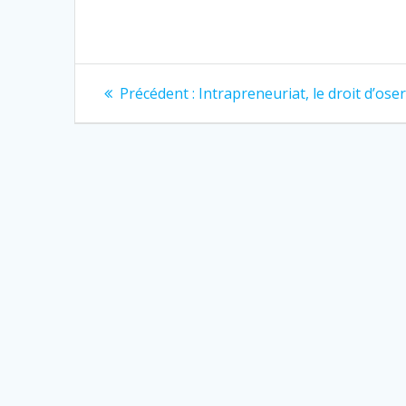
Navigation
Article
Précédent :
Intrapreneuriat, le droit d’ose
précédent
de
:
l’article