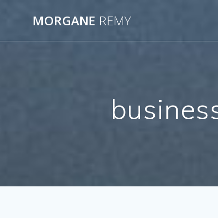
Passer
au
MORGANE
REMY
contenu
busines