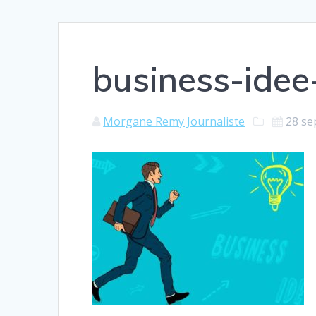
business-idee
Morgane Remy Journaliste
28 se