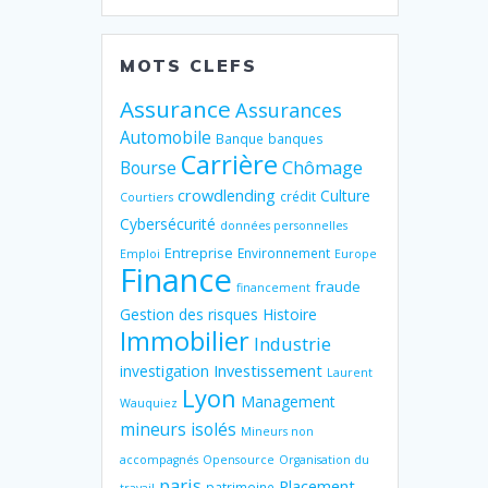
MOTS CLEFS
Assurance
Assurances
Automobile
Banque
banques
Carrière
Chômage
Bourse
crowdlending
Culture
crédit
Courtiers
Cybersécurité
données personnelles
Entreprise
Environnement
Emploi
Europe
Finance
fraude
financement
Gestion des risques
Histoire
Immobilier
Industrie
Investissement
investigation
Laurent
Lyon
Management
Wauquiez
mineurs isolés
Mineurs non
accompagnés
Opensource
Organisation du
paris
Placement
patrimoine