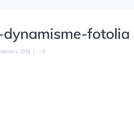
-dynamisme-fotolia
ptembre 2018
|
0