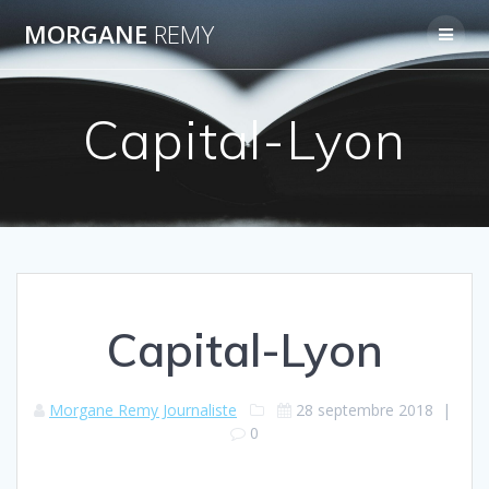
Passer
MORGANE
REMY
au
contenu
Capital-Lyon
Capital-Lyon
Morgane Remy Journaliste
28 septembre 2018
|
0