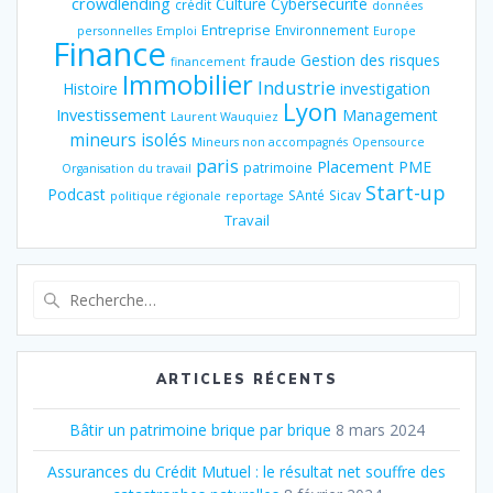
crowdlending
Culture
Cybersécurité
crédit
données
Entreprise
Environnement
personnelles
Emploi
Europe
Finance
Gestion des risques
fraude
financement
Immobilier
Industrie
Histoire
investigation
Lyon
Investissement
Management
Laurent Wauquiez
mineurs isolés
Mineurs non accompagnés
Opensource
paris
Placement
PME
patrimoine
Organisation du travail
Start-up
Podcast
SAnté
Sicav
politique régionale
reportage
Travail
Recherche
pour
:
ARTICLES RÉCENTS
Bâtir un patrimoine brique par brique
8 mars 2024
Assurances du Crédit Mutuel : le résultat net souffre des