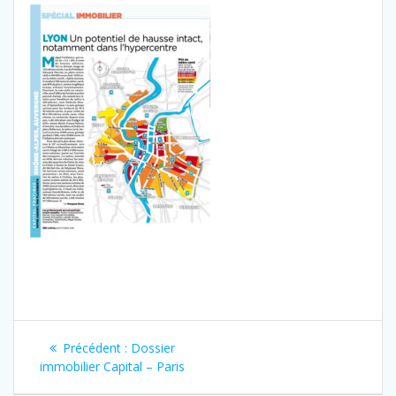
Navigation
Article
Précédent :
Dossier
de
précédent
immobilier Capital – Paris
: