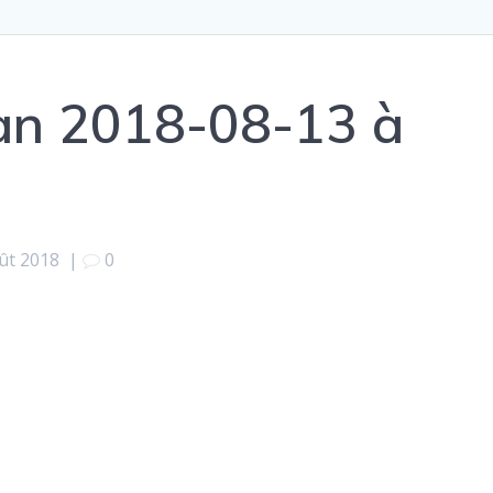
ran 2018-08-13 à
ût 2018
|
0