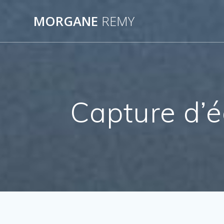
Passer
au
MORGANE
REMY
contenu
Capture d’e