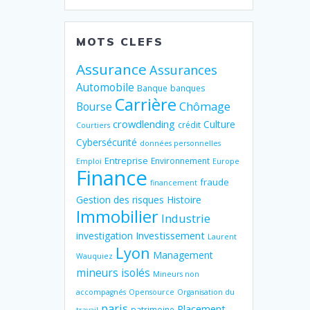
MOTS CLEFS
Assurance
Assurances
Automobile
Banque
banques
Carrière
Chômage
Bourse
crowdlending
Culture
crédit
Courtiers
Cybersécurité
données personnelles
Entreprise
Environnement
Emploi
Europe
Finance
fraude
financement
Gestion des risques
Histoire
Immobilier
Industrie
Investissement
investigation
Laurent
Lyon
Management
Wauquiez
mineurs isolés
Mineurs non
accompagnés
Opensource
Organisation du
paris
Placement
patrimoine