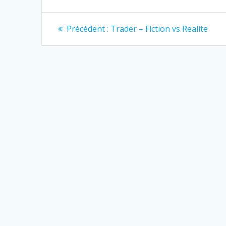
Navigation
Article
Précédent :
Trader – Fiction vs Realite
précédent
de
:
l’article