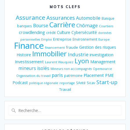
MOTS CLEFS
Assurance
Assurances
Automobile
Banque
Carrière
Chômage
Bourse
banques
Courtiers
crowdlending
Culture
Cybersécurité
crédit
données
Entreprise
Environnement
personnelles
Emploi
Europe
Finance
Gestion des risques
fraude
financement
Immobilier
Industrie
Histoire
investigation
Lyon
Investissement
Management
Laurent Wauquiez
mineurs isolés
Mineurs non accompagnés
Opensource
paris
Placement
PME
patrimoine
Organisation du travail
Start-up
Podcast
SAnté
Sicav
politique régionale
reportage
Travail
Recherche
pour
: