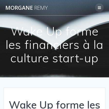
Passer
MORGANE
REMY
au
contenu
Wake Up forme
les financiers à la
culture start-up
Wake Up forme les