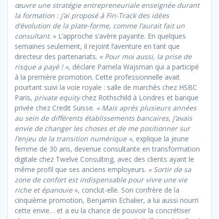
œuvre une stratégie entrepreneuriale enseignée durant
la formation : j’ai proposé à Fin-Track des idées
d’évolution de la plate-forme, comme l’aurait fait un
consultant
. » L’approche s’avère payante. En quelques
semaines seulement, il rejoint l’aventure en tant que
directeur des partenariats.
« Pour moi aussi, la prise de
risque a payé ! »
, déclare Pamela Wajsman qui a participé
à la première promotion. Cette professionnelle avait
pourtant suivi la voie royale : salle de marchés chez HSBC
Paris,
private equity
chez Rothschild à Londres et banque
privée chez Credit Suisse.
« Mais après plusieurs années
au sein de différents établissements bancaires, j’avais
envie de changer les choses et de me positionner sur
l’enjeu de la transition numérique »
, explique la jeune
femme de 30 ans, devenue consultante en transformation
digitale chez Twelve Consulting, avec des clients ayant le
même profil que ses anciens employeurs.
« Sortir de sa
zone de confort est indispensable pour vivre une vie
riche et épanouie
», conclut-elle. Son confrère de la
cinquième promotion, Benjamin Echalier, a lui aussi nourri
cette envie… et a eu la chance de pouvoir la concrétiser