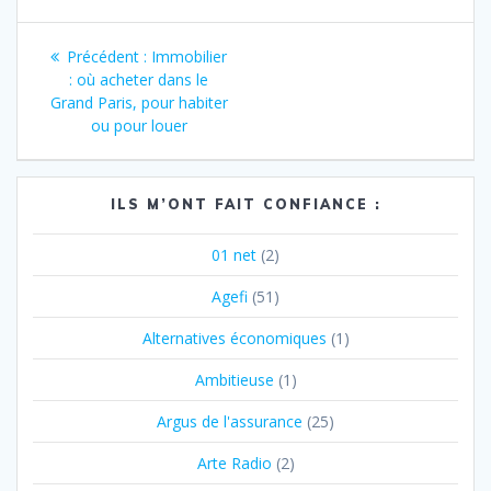
Navigation
Article
Précédent :
Immobilier
de
précédent
: où acheter dans le
:
Grand Paris, pour habiter
l’article
ou pour louer
ILS M’ONT FAIT CONFIANCE :
01 net
(2)
Agefi
(51)
Alternatives économiques
(1)
Ambitieuse
(1)
Argus de l'assurance
(25)
Arte Radio
(2)