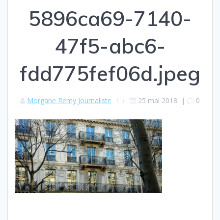
5896ca69-7140-
47f5-abc6-
fdd775fef06d.jpeg
Morgane Remy Journaliste
25 mai 2018
|
0