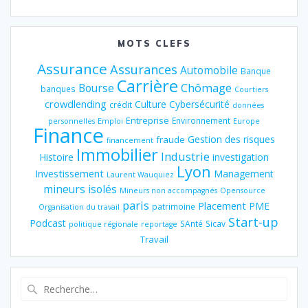
MOTS CLEFS
Assurance
Assurances
Automobile
Banque
Carrière
Chômage
Bourse
banques
Courtiers
crowdlending
Culture
Cybersécurité
crédit
données
Entreprise
Environnement
personnelles
Emploi
Europe
Finance
Gestion des risques
fraude
financement
Immobilier
Industrie
Histoire
investigation
Lyon
Investissement
Management
Laurent Wauquiez
mineurs isolés
Mineurs non accompagnés
Opensource
paris
Placement
PME
patrimoine
Organisation du travail
Start-up
Podcast
SAnté
Sicav
politique régionale
reportage
Travail
Recherche
pour