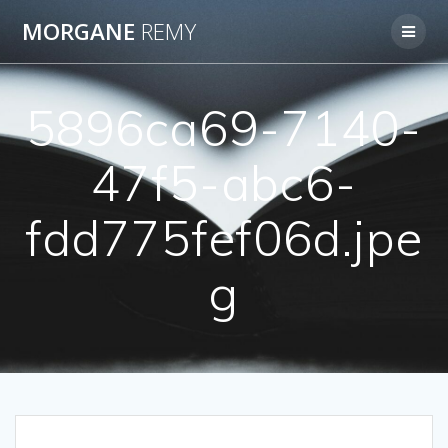
Passer
MORGANE
REMY
au
contenu
5896ca69-7140-
47f5-abc6-
fdd775fef06d.jpe
g