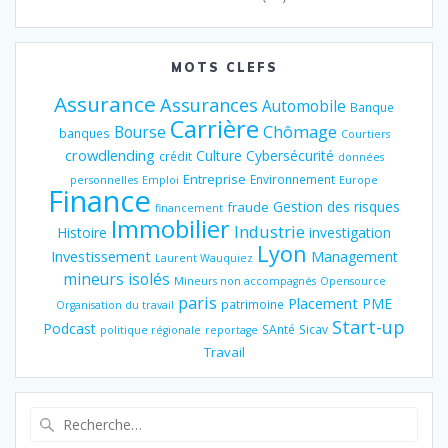
MOTS CLEFS
Assurance
Assurances
Automobile
Banque
Carrière
Chômage
Bourse
banques
Courtiers
crowdlending
Culture
Cybersécurité
crédit
données
Entreprise
Environnement
personnelles
Emploi
Europe
Finance
Gestion des risques
fraude
financement
Immobilier
Industrie
Histoire
investigation
Lyon
Investissement
Management
Laurent Wauquiez
mineurs isolés
Mineurs non accompagnés
Opensource
paris
Placement
PME
patrimoine
Organisation du travail
Start-up
Podcast
SAnté
Sicav
politique régionale
reportage
Travail
Recherche
pour