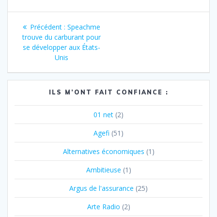
Navigation
Article
Précédent :
Speachme
de
précédent
trouve du carburant pour
:
se développer aux États-
l’article
Unis
ILS M’ONT FAIT CONFIANCE :
01 net
(2)
Agefi
(51)
Alternatives économiques
(1)
Ambitieuse
(1)
Argus de l'assurance
(25)
Arte Radio
(2)