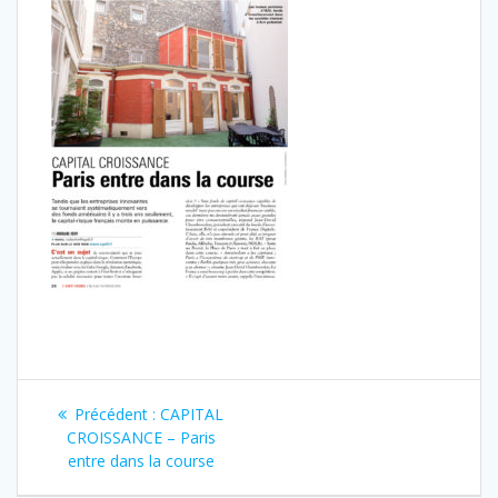
Navigation
Article
Précédent :
CAPITAL
de
précédent
CROISSANCE – Paris
:
entre dans la course
l’article