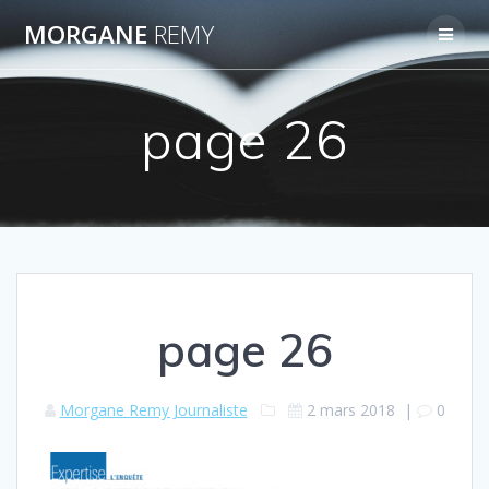
Passer
MORGANE
REMY
au
contenu
page 26
page 26
Morgane Remy Journaliste
2 mars 2018
|
0