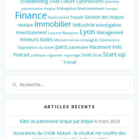
crowdlending
Culture
Cybersécurité
crédit
données
Entreprise
Environnement
personnelles
Emploi
Europe
Finance
Gestion des risques
fraude
financement
Immobilier
Industrie
Histoire
investigation
Lyon
Investissement
Management
Laurent Wauquiez
mineurs isolés
Mineurs non accompagnés
Opensource
paris
Placement
PME
patrimoine
Organisation du travail
Start-up
Podcast
SAnté
Sicav
politique régionale
reportage
Travail
Recherche
pour
:
ARTICLES RÉCENTS
Bâtir un patrimoine brique par brique
8 mars 2024
Assurances du Crédit Mutuel : le résultat net souffre des